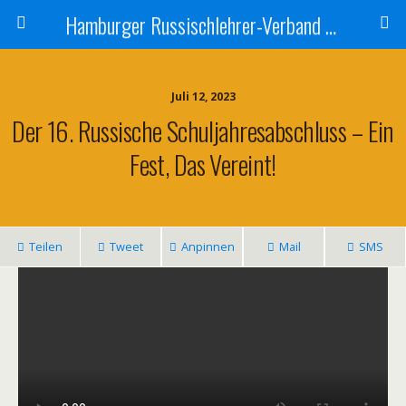
Hamburger Russischlehrer-Verband e.V.
Juli 12, 2023
Der 16. Russische Schuljahresabschluss – Ein
Fest, Das Vereint!
Teilen
Tweet
Anpinnen
Mail
SMS