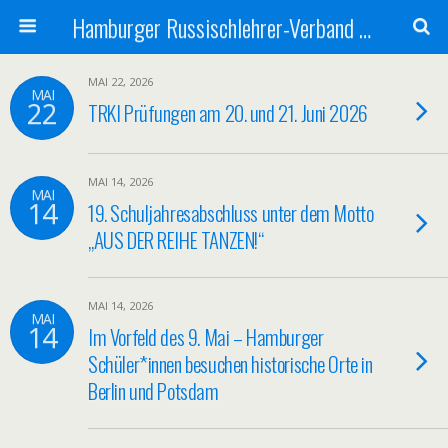
Hamburger Russischlehrer-Verband e.V.
MAI 22, 2026
MAI
22
TRKI Prüfungen am 20. und 21. Juni 2026
MAI 14, 2026
MAI
14
19. Schuljahresabschluss unter dem Motto
„AUS DER REIHE TANZEN!“
MAI 14, 2026
MAI
14
Im Vorfeld des 9. Mai – Hamburger
Schüler*innen besuchen historische Orte in
Berlin und Potsdam